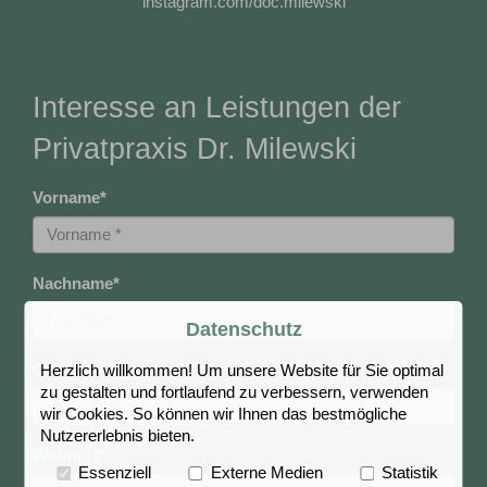
instagram.com/doc.milewski
Interesse an Leistungen der
Privatpraxis Dr. Milewski
Vorname
*
Nachname
*
Datenschutz
Geburtsdatum
*
Herzlich willkommen! Um unsere Website für Sie optimal
zu gestalten und fortlaufend zu verbessern, verwenden
wir Cookies. So können wir Ihnen das bestmögliche
Nutzererlebnis bieten.
Wohnort
*
Essenziell
Externe Medien
Statistik