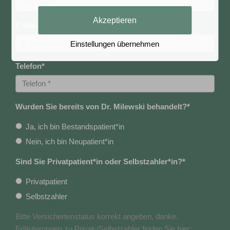
Akzeptieren
E-Mail Adresse
*
Einstellungen übernehmen
Telefon
*
Wurden Sie bereits von Dr. Milewski behandelt?
*
Ja, ich bin Bestandspatient*in
Nein, ich bin Neupatient*in
Sind Sie Privatpatient*in oder Selbstzahler*in?
*
Privatpatient
Selbstzahler
Bitte Versichertenstatus korrekt angeben, danke.
Erläuterungen zu Privat-/Selbstzahler finden Sie hier: