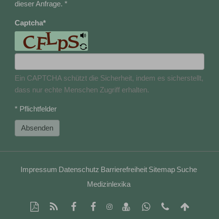
dieser Anfrage. *
Captcha
*
Ein CAPTCHA schützt die Sicherheit, indem es sicherstellt,
dass nur echte Menschen Zugriff erhalten.
* Pflichtfelder
Absenden
Impressum
Datenschutz
Barrierefreiheit
Sitemap
Suche
Medizinlexika
Diese
RSS-
Auf
Facebook-
vCard
Auf
Kontakt
Nach
Instagram-
Seite
Feed
Facebook
Seite
speichern
Whatsapp
Telefonnumm
oben
Seite