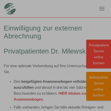
Toggl
navig
Einwilligung zur externen
Abrechnung
Privatpatient
Privatpatienten Dr. Milewski
Termin
online
buchen
Für eine optimale Vorbereitung auf Ihre Untersuchung bitten wir
Sie,
Selbstzahler
Den
beigefügten Anamnesebogen vollständig
Termin
auszufüllen
und darauf in drei bis vier Sätzen Ihre
online
Beschwerden zu schildern.
HIER klicken zum
buchen
Anamnesebogen
.
Falls vorhanden, bringen Sie bitte aktuelle Röntgen- und