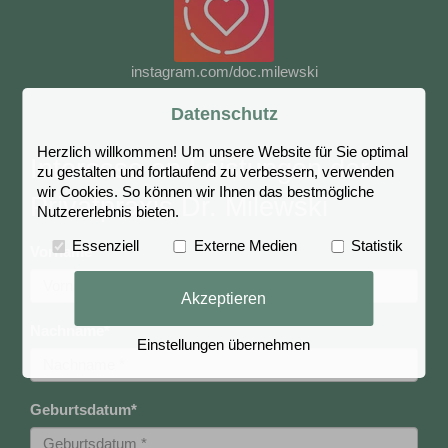
instagram.com/doc.milewski
Datenschutz
Herzlich willkommen! Um unsere Website für Sie optimal
Interesse an Leistungen der
zu gestalten und fortlaufend zu verbessern, verwenden
wir Cookies. So können wir Ihnen das bestmögliche
Privatpraxis Dr. Milewski
Nutzererlebnis bieten.
Essenziell
Externe Medien
Statistik
Vorname
*
Akzeptieren
Nachname
*
Einstellungen übernehmen
Geburtsdatum
*