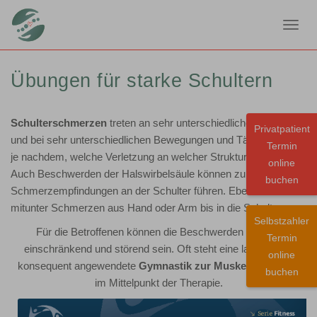
Toggl
navig
Übungen für starke Schultern
Schulterschmerzen
treten an sehr unterschiedlichen Stellen
Privatpatient
und bei sehr unterschiedlichen Bewegungen und Tätigkeiten auf,
Termin
je nachdem, welche Verletzung an welcher Struktur vorliegt.
online
Auch Beschwerden der Halswirbelsäule können zu
buchen
Schmerzempfindungen an der Schulter führen. Ebenso strahlen
mitunter Schmerzen aus Hand oder Arm bis in die Schulter aus.
Selbstzahler
Für die Betroffenen können die Beschwerden äußerst
Termin
einschränkend und störend sein. Oft steht eine langfristige,
online
konsequent angewendete
Gymnastik zur Muskelkräftigung
buchen
im Mittelpunkt der Therapie.