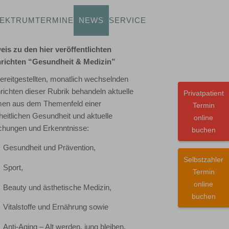
PEKTRUM
TERMINE
NEWS
SERVICE
eis zu den hier veröffentlichten
richten “Gesundheit & Medizin”
ereitgestellten,
monatlich wechselnden
ichten dieser Rubrik behandeln aktuelle
Privatpatient
en aus dem Themenfeld einer
Termin
eitlichen Gesundheit und aktuelle
online
chungen und Erkenntnisse:
buchen
Gesundheit und Prävention,
Selbstzahler
Sport,
Termin
online
Beauty und ästhetische Medizin,
buchen
Vitalstoffe und Ernährung sowie
Anti-Aging – Alt werden, jung bleiben.