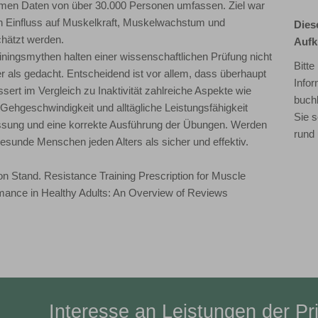
mmen Daten von über 30.000 Personen umfassen. Ziel war
ch Einfluss auf Muskelkraft, Muskelwachstum und
Dies
chätzt werden.
Aufk
ainingsmythen halten einer wissenschaftlichen Prüfung nicht
Bitt
cher als gedacht. Entscheidend ist vor allem, dass überhaupt
Infor
essert im Vergleich zu Inaktivität zahlreiche Aspekte wie
buchb
ehgeschwindigkeit und alltägliche Leistungsfähigkeit
Sie s
npassung und eine korrekte Ausführung der Übungen. Werden
rund
r gesunde Menschen jeden Alters als sicher und effektiv.
on Stand. Resistance Training Prescription for Muscle
rmance in Healthy Adults: An Overview of Reviews
Interesse an Leistungen der Pri