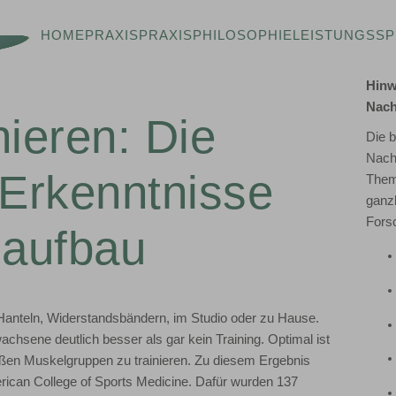
HOME
PRAXIS
PRAXISPHILOSOPHIE
LEISTUNGSS
Hinw
Nach
inieren: Die
Die b
Nachr
 Erkenntnisse
Them
ganzh
Fors
aufbau
t Hanteln, Widerstandsbändern, im Studio oder zu Hause.
achsene deutlich besser als gar kein Training. Optimal ist
ßen Muskelgruppen zu trainieren. Zu diesem Ergebnis
ican College of Sports Medicine. Dafür wurden 137