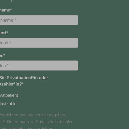
name
*
ort
*
on
*
Sie Privatpatient*in oder
tzahler*in?
*
vatpatient
lbstzahler
 Versichertenstatus korrekt angeben,
. Erläuterungen zu Privat-/Selbstzahler
 Sie hier: https://www.doktor-