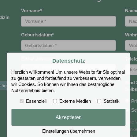
Vorname
*
Nach
dizin
Geburtsdatum
*
Wohn
E-Mail Adresse
*
Telef
Datenschutz
Herzlich willkommen! Um unsere Website für Sie optimal
zu gestalten und fortlaufend zu verbessern, verwenden
Wurden Sie bereits von Dr. Milewski
Sind 
wir Cookies. So können wir Ihnen das bestmögliche
behandelt?
*
Selbs
Nutzererlebnis bieten.
Essenziell
Externe Medien
Statistik
Ja, ich bin Bestandspatient*in
Pri
Nein, ich bin Neupatient*in
Se
Akzeptieren
Bitte
danke
Einstellungen übernehmen
finden