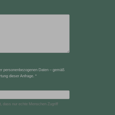
iner personenbezogenen Daten – gemäß
tung dieser Anfrage. *
t, dass nur echte Menschen Zugriff